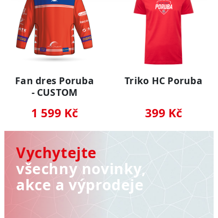
Fan dres Poruba
Triko HC Poruba
- CUSTOM
1 599 Kč
399 Kč
Vychytejte
všechny novinky,
akce a výprodeje