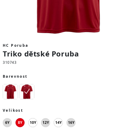
HC Poruba
Triko dětské Poruba
310743
Barevnost
Velikost
6Y
8Y
10Y
12Y
14Y
16Y