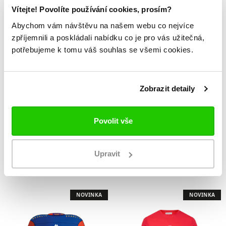
Vítejte! Povolíte používání cookies, prosím?
NOVINKA
NOVINKA
Abychom vám návštěvu na našem webu co nejvíce
zpříjemnili a poskládali nabídku co je pro vás užitečná,
potřebujeme k tomu váš souhlas se všemi cookies.
Zobrazit detaily
Povolit vše
Triko dětské
Mikina Poruba
LOGO
LOGO
Upravit
399 Kč
1 099 Kč
NOVINKA
NOVINKA