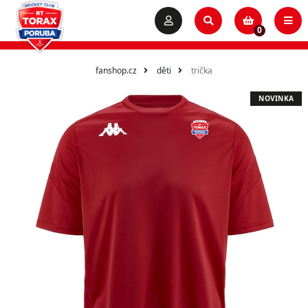
0
fanshop.cz
děti
trička
NOVINKA