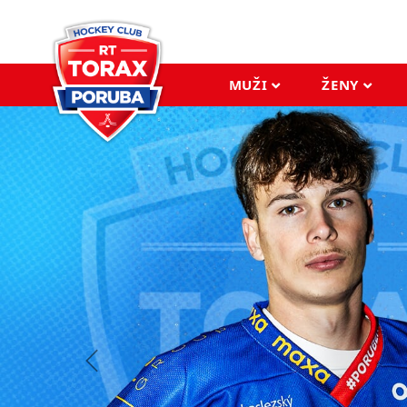
MUŽI
ŽENY
Previous