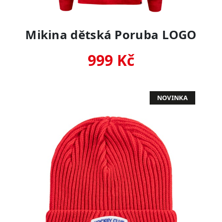
Mikina dětská Poruba LOGO
999 Kč
NOVINKA