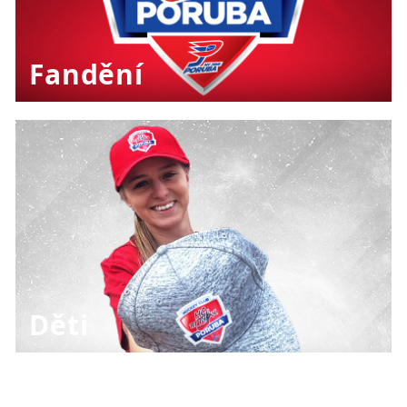
Fandění
Děti