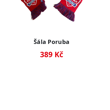
Šála Poruba
389 Kč