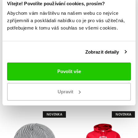
Vítejte! Povolíte používání cookies, prosím?
NOVINKA
NOVINKA
Abychom vám návštěvu na našem webu co nejvíce
zpříjemnili a poskládali nabídku co je pro vás užitečná,
potřebujeme k tomu váš souhlas se všemi cookies.
Zobrazit detaily
Povolit vše
Triko dětské
Kulich HC Poruba
LOGO
Upravit
399 Kč
499 Kč
NOVINKA
NOVINKA