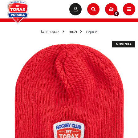
0
fanshop.cz
muži
čepice
NOVINKA