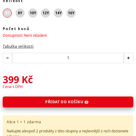
Velikost
6Y
8Y
10Y
12Y
14Y
16Y
Počet kusů
Dostupnost: Není skladem
Tabulka velikostí
399
Kč
Cena s DPH
PŘIDAT DO KOŠÍKU
Akce 1 + 1 zdarma
Nakupte alespoň 2 produkty z
této skupiny
a nejlevnější z nich dostanete