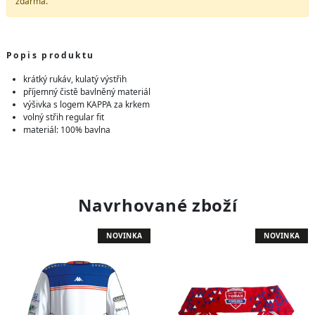
zdarma.
Popis produktu
krátký rukáv, kulatý výstřih
příjemný čistě bavlněný materiál
výšivka s logem KAPPA za krkem
volný střih regular fit
materiál: 100% bavlna
Navrhované zboží
NOVINKA
NOVINKA