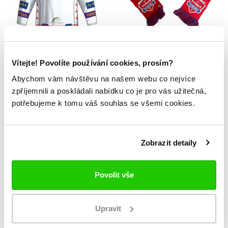
Fan dres Poruba
Šála Poruba
Vítejte! Povolíte používání cookies, prosím?
- CUSTOM
Abychom vám návštěvu na našem webu co nejvíce
1 599 Kč
389 Kč
zpříjemnili a poskládali nabídku co je pro vás užitečná,
potřebujeme k tomu váš souhlas se všemi cookies.
NOVINKA
NOVINKA
Zobrazit detaily
Povolit vše
Upravit