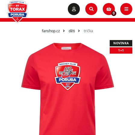
0
fanshop.cz
děti
trička
NOVINKA
1+1