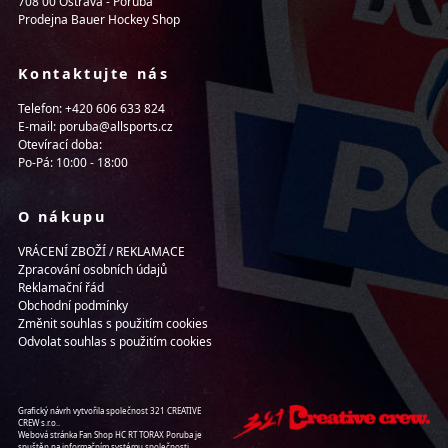
708 00 Ostrava - Poruba
Prodejna Bauer Hockey Shop
Kontaktujte nás
Telefon: +420 606 633 824
E-mail: poruba@allsports.cz
Otevírací doba:
Po-Pá: 10:00 - 18:00
O nákupu
VRÁCENÍ ZBOŽÍ / REKLAMACE
Zpracování osobních údajů
Reklamační řád
Obchodní podmínky
Změnit souhlas s použitím cookies
Odvolat souhlas s použitím cookies
Grafický návrh vytvořila společnost 321 CREATIVE
CREW s.r.o..
Webová stránka Fan Shop HC RT TORAX Poruba je
spuštěn na informačním systému společnosti