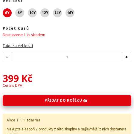
Velikost
6Y
8Y
10Y
12Y
14Y
16Y
Počet kusů
Dostupnost: 1 ks skladem
Tabulka velikostí
399
Kč
Cena s DPH
PŘIDAT DO KOŠÍKU
Akce 1 + 1 zdarma
Nakupte alespoň 2 produkty z
této skupiny
a nejlevnější z nich dostanete