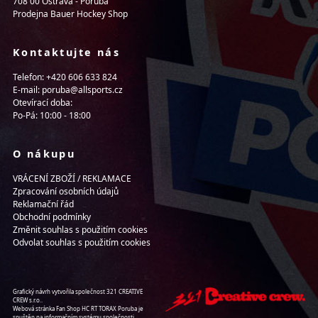
708 00 Ostrava - Poruba
Prodejna Bauer Hockey Shop
Kontaktujte nás
Telefon: +420 606 633 824
E-mail: poruba@allsports.cz
Otevírací doba:
Po-Pá: 10:00 - 18:00
O nákupu
VRÁCENÍ ZBOŽÍ / REKLAMACE
Zpracování osobních údajů
Reklamační řád
Obchodní podmínky
Změnit souhlas s použitím cookies
Odvolat souhlas s použitím cookies
Grafický návrh vytvořila společnost 321 CREATIVE
CREW s.r.o..
Webová stránka Fan Shop HC RT TORAX Poruba je
spuštěn na informačním systému společnosti