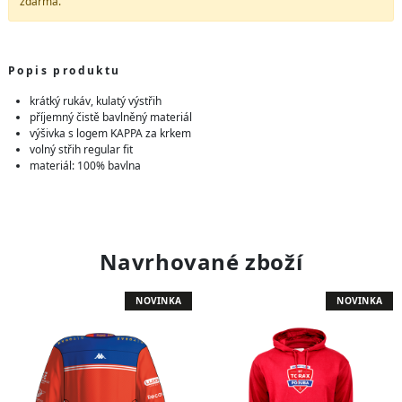
zdarma.
Popis produktu
krátký rukáv, kulatý výstřih
příjemný čistě bavlněný materiál
výšivka s logem KAPPA za krkem
volný střih regular fit
materiál: 100% bavlna
Navrhované zboží
NOVINKA
NOVINKA