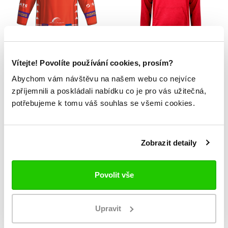
Fan dres Poruba
Mikina Poruba
Vítejte! Povolíte používání cookies, prosím?
- CUSTOM
LOGO
Abychom vám návštěvu na našem webu co nejvíce
1 599 Kč
1 099 Kč
zpříjemnili a poskládali nabídku co je pro vás užitečná,
potřebujeme k tomu váš souhlas se všemi cookies.
NOVINKA
NOVINKA
Zobrazit detaily
Povolit vše
Upravit