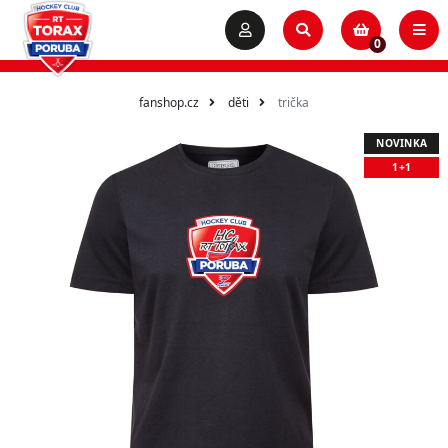
0
fanshop.cz
děti
trička
NOVINKA
1+1