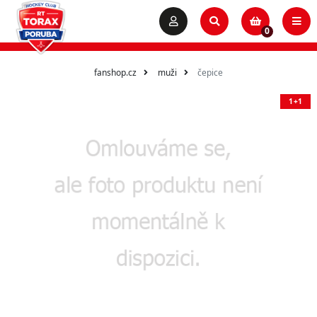
0
fanshop.cz
muži
čepice
1+1