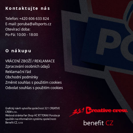
Kontaktujte nás
Telefon: +420 606 633 824
E-mail: poruba@allsports.cz
Otevírací doba:
Po-Pá: 10:00 - 18:00
O nákupu
VRÁCENÍ ZBOŽÍ / REKLAMACE
Zpracování osobních údajů
Reklamační řád
Obchodní podmínky
Změnit souhlas s použitím cookies
Odvolat souhlas s použitím cookies
Grafický návrh vytvořila společnost 321 CREATIVE
CREW s.r.o..
Webová stránka Fan Shop HC RT TORAX Poruba je
spuštěn na informačním systému společnosti
Benefit CZ, s.r.o