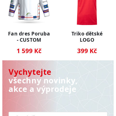
Fan dres Poruba
Triko dětské
- CUSTOM
LOGO
1 599 Kč
399 Kč
Vychytejte
všechny novinky,
akce a výprodeje