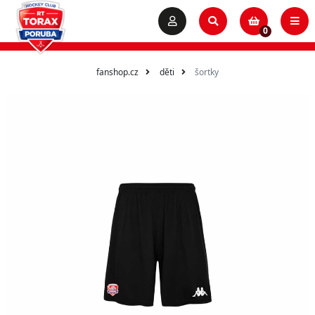
0
fanshop.cz
děti
šortky