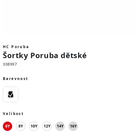
HC Poruba
Šortky Poruba dětské
308997
Barevnost
Velikost
6Y
8Y
10Y
12Y
14Y
16Y