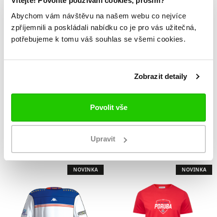
Vítejte! Povolíte používání cookies, prosím?
Abychom vám návštěvu na našem webu co nejvíce
zpříjemnili a poskládali nabídku co je pro vás užitečná,
potřebujeme k tomu váš souhlas se všemi cookies.
Zobrazit detaily
Triko dětské
Triko dětské
Povolit vše
LOGO
Poruba
399 Kč
499 Kč
Upravit
NOVINKA
NOVINKA